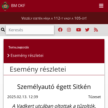
BM OKF
Veszély esetén hívja a 112-t vagy a 105-öt!
Esemény részletei
Tartalomjegyzék
Esemény részletei
Esemény részletei
Személyautó égett Sitkén
2025.02.13. 12:39
Tűzeset
A Vadkert utcában oltottak a tűzoltók.