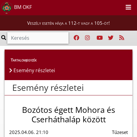
BM OKF
Veszély esetén hívja a 112-t vagy a 105-öt!
Esemény részletei
Tartalomjegyzék
Esemény részletei
Esemény részletei
Bozótos égett Mohora és
Cserháthaláp között
2025.04.06. 21:10
Tűzeset