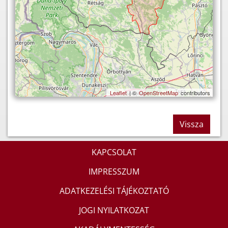
Leaflet
| ©
OpenStreetMap
contributors
Vissza
KAPCSOLAT
IMPRESSZUM
ADATKEZELÉSI TÁJÉKOZTATÓ
JOGI NYILATKOZAT