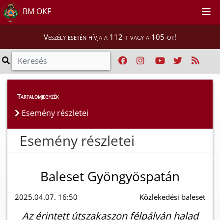
BM OKF
Veszély esetén hívja a 112-t vagy a 105-öt!
Esemény részletei
Tartalomjegyzék
Esemény részletei
Esemény részletei
Baleset Gyöngyöspatán
2025.04.07. 16:50
Közlekedési baleset
Az érintett útszakaszon félpályán halad