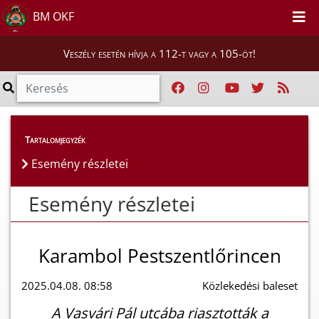
BM OKF
Veszély esetén hívja a 112-t vagy a 105-öt!
Esemény részletei
Tartalomjegyzék
Esemény részletei
Esemény részletei
Karambol Pestszentlőrincen
2025.04.08. 08:58
Közlekedési baleset
A Vasvári Pál utcába riasztották a