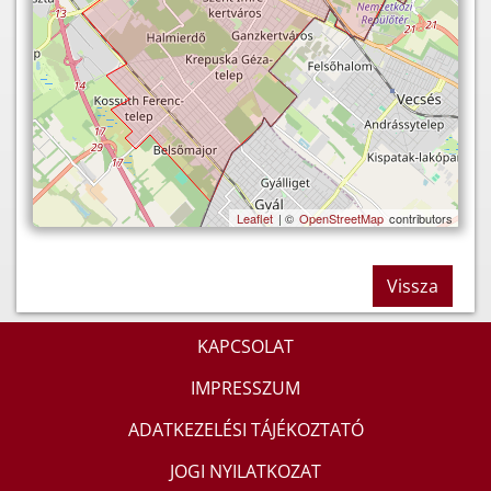
Leaflet
| ©
OpenStreetMap
contributors
Vissza
KAPCSOLAT
IMPRESSZUM
ADATKEZELÉSI TÁJÉKOZTATÓ
JOGI NYILATKOZAT