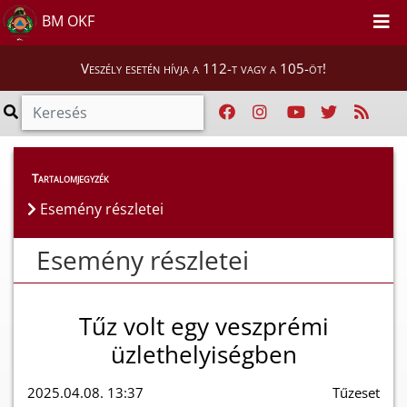
BM OKF
Veszély esetén hívja a 112-t vagy a 105-öt!
Esemény részletei
Tartalomjegyzék
Esemény részletei
Esemény részletei
Tűz volt egy veszprémi
üzlethelyiségben
2025.04.08. 13:37
Tűzeset