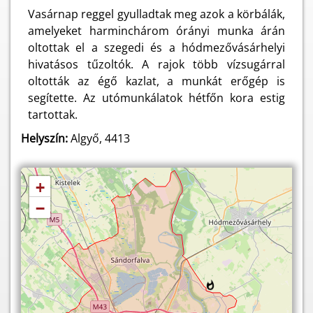
Vasárnap reggel gyulladtak meg azok a körbálák,
amelyeket harminchárom órányi munka árán
oltottak el a szegedi és a hódmezővásárhelyi
hivatásos tűzoltók. A rajok több vízsugárral
oltották az égő kazlat, a munkát erőgép is
segítette. Az utómunkálatok hétfőn kora estig
tartottak.
Helyszín:
Algyő, 4413
+
−