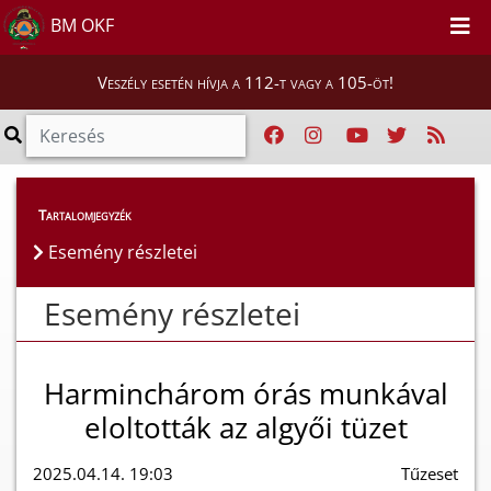
BM OKF
Veszély esetén hívja a 112-t vagy a 105-öt!
Esemény részletei
Tartalomjegyzék
Esemény részletei
Esemény részletei
Harminchárom órás munkával
eloltották az algyői tüzet
2025.04.14. 19:03
Tűzeset