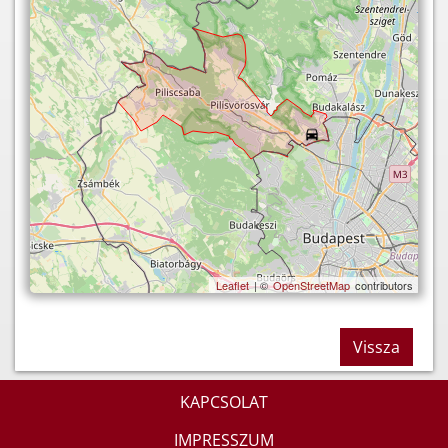
Leaflet
| ©
OpenStreetMap
contributors
Vissza
KAPCSOLAT
IMPRESSZUM