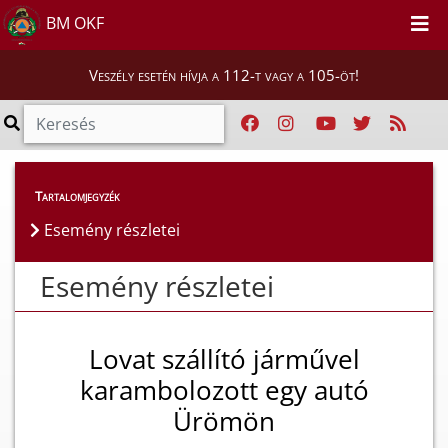
BM OKF
Veszély esetén hívja a 112-t vagy a 105-öt!
Esemény részletei
Tartalomjegyzék
Esemény részletei
Esemény részletei
Lovat szállító járművel
karambolozott egy autó
Ürömön