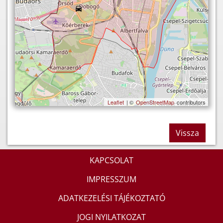
Leaflet
| ©
OpenStreetMap
contributors
Vissza
KAPCSOLAT
IMPRESSZUM
ADATKEZELÉSI TÁJÉKOZTATÓ
JOGI NYILATKOZAT