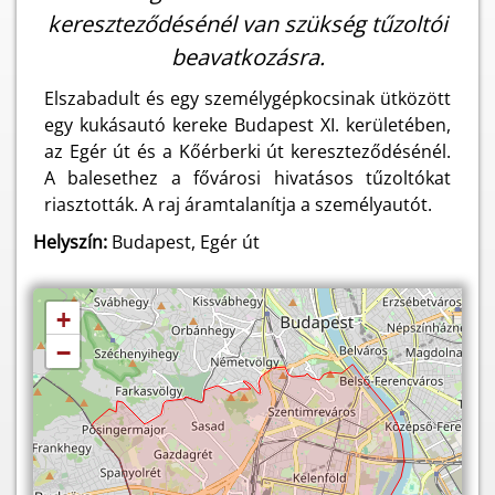
kereszteződésénél van szükség tűzoltói
beavatkozásra.
Elszabadult és egy személygépkocsinak ütközött
egy kukásautó kereke Budapest XI. kerületében,
az Egér út és a Kőérberki út kereszteződésénél.
A balesethez a fővárosi hivatásos tűzoltókat
riasztották. A raj áramtalanítja a személyautót.
Helyszín:
Budapest, Egér út
+
−