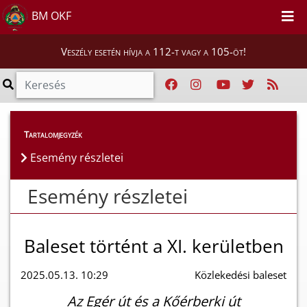
BM OKF
Veszély esetén hívja a 112-t vagy a 105-öt!
Esemény részletei
Tartalomjegyzék
Esemény részletei
Esemény részletei
Baleset történt a XI. kerületben
2025.05.13. 10:29
Közlekedési baleset
Az Egér út és a Kőérberki út