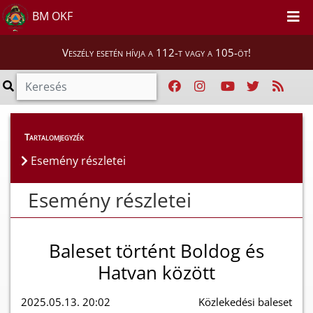
BM OKF
Veszély esetén hívja a 112-t vagy a 105-öt!
Esemény részletei
Tartalomjegyzék
Esemény részletei
Esemény részletei
Baleset történt Boldog és
Hatvan között
2025.05.13. 20:02
Közlekedési baleset