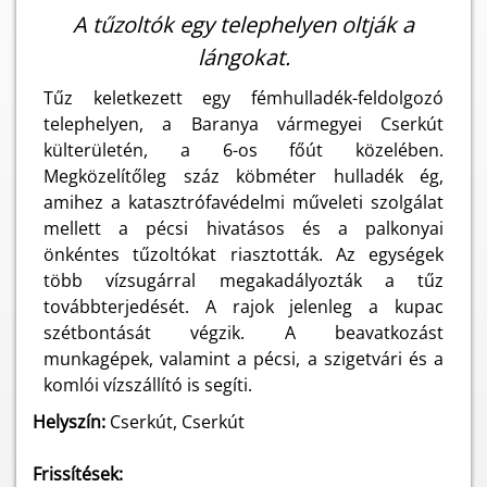
A tűzoltók egy telephelyen oltják a
lángokat.
Tűz keletkezett egy fémhulladék-feldolgozó
telephelyen, a Baranya vármegyei Cserkút
külterületén, a 6-os főút közelében.
Megközelítőleg száz köbméter hulladék ég,
amihez a katasztrófavédelmi műveleti szolgálat
mellett a pécsi hivatásos és a palkonyai
önkéntes tűzoltókat riasztották. Az egységek
több vízsugárral megakadályozták a tűz
továbbterjedését. A rajok jelenleg a kupac
szétbontását végzik. A beavatkozást
munkagépek, valamint a pécsi, a szigetvári és a
komlói vízszállító is segíti.
Helyszín:
Cserkút, Cserkút
Frissítések: