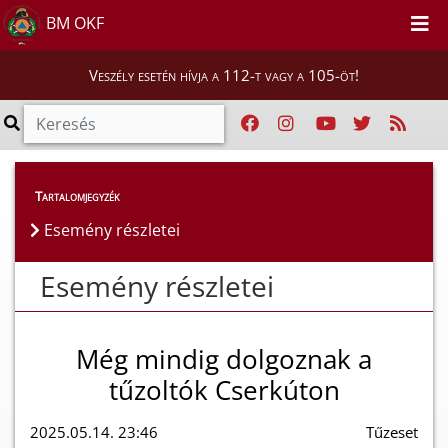
BM OKF
Veszély esetén hívja a 112-t vagy a 105-öt!
Esemény részletei
Tartalomjegyzék
Esemény részletei
Esemény részletei
Még mindig dolgoznak a
tűzoltók Cserkúton
2025.05.14. 23:46
Tűzeset