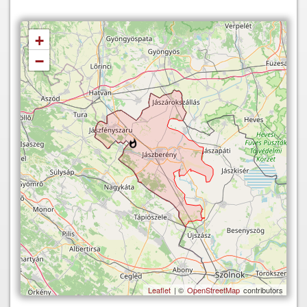
+
−
Leaflet
| ©
OpenStreetMap
contributors