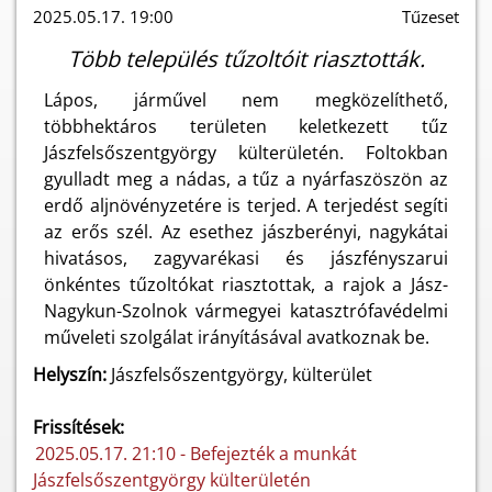
2025.05.17. 19:00
Tűzeset
Több település tűzoltóit riasztották.
Lápos, járművel nem megközelíthető,
többhektáros területen keletkezett tűz
Jászfelsőszentgyörgy külterületén. Foltokban
gyulladt meg a nádas, a tűz a nyárfaszöszön az
erdő aljnövényzetére is terjed. A terjedést segíti
az erős szél. Az esethez jászberényi, nagykátai
hivatásos, zagyvarékasi és jászfényszarui
önkéntes tűzoltókat riasztottak, a rajok a Jász-
Nagykun-Szolnok vármegyei katasztrófavédelmi
műveleti szolgálat irányításával avatkoznak be.
Helyszín:
Jászfelsőszentgyörgy, külterület
Frissítések:
2025.05.17. 21:10 - Befejezték a munkát
Jászfelsőszentgyörgy külterületén