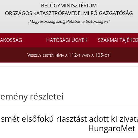
BELÜGYMINISZTÉRIUM
ORSZÁGOS KATASZTRÓFAVÉDELMI FŐIGAZGATÓSÁG
„Magyarország szolgálatában a biztonságért”
LAKOSSÁG
HATÓSÁGI ÜGYEK
SZAKMAI TÁJÉKO
Veszély esetén hívja a 112-t vagy a 105-öt!
emény részletei
Ismét elsőfokú riasztást adott ki ziva
HungaroMet