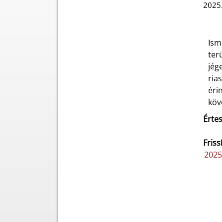
2025.
Ism
ter
jég
ria
éri
köv
Értes
Friss
2025