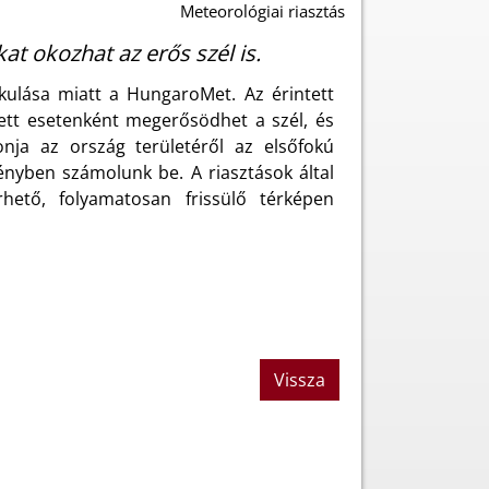
Meteorológiai riasztás
at okozhat az erős szél is.
lakulása miatt a HungaroMet. Az érintett
llett esetenként megerősödhet a szél, és
nja az ország területéről az elsőfokú
ményben számolunk be. A riasztások által
érhető, folyamatosan frissülő térképen
Vissza