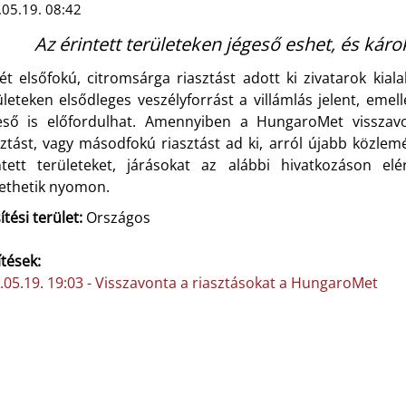
05.19. 08:42
Az érintett területeken jégeső eshet, és károk
ét elsőfokú, citromsárga riasztást adott ki zivatarok kia
ületeken elsődleges veszélyforrást a villámlás jelent, eme
eső is előfordulhat. Amennyiben a HungaroMet visszavo
sztást, vagy másodfokú riasztást ad ki, arról újabb közle
ntett területeket, járásokat az alábbi hivatkozáson el
ethetik nyomon.
ítési terület:
Országos
ítések:
.05.19. 19:03 - Visszavonta a riasztásokat a HungaroMet