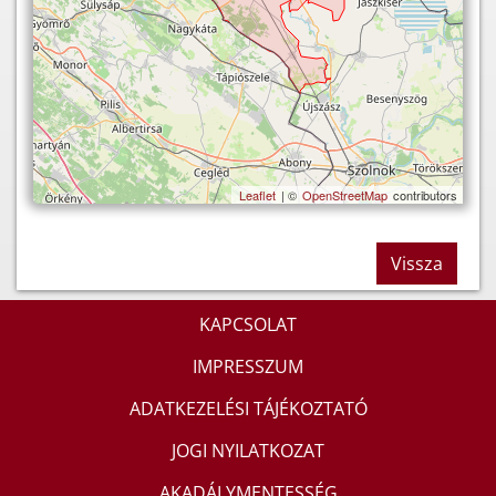
Leaflet
| ©
OpenStreetMap
contributors
Vissza
KAPCSOLAT
IMPRESSZUM
ADATKEZELÉSI TÁJÉKOZTATÓ
JOGI NYILATKOZAT
AKADÁLYMENTESSÉG