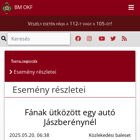
BM OKF
Veszély esetén hívja a 112-t vagy a 105-öt!
Esemény részletei
Tartalomjegyzék
Esemény részletei
Esemény részletei
Fának ütközött egy autó
Jászberénynél
2025.05.20. 06:38
Közlekedési baleset