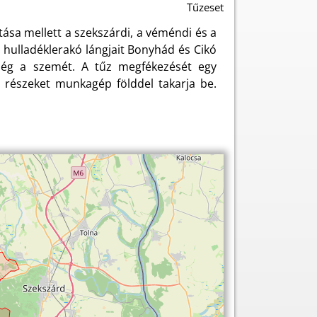
Tűzeset
tása mellett a szekszárdi, a véméndi és a
 hulladéklerakó lángjait Bonyhád és Cikó
 ég a szemét. A tűz megfékezését egy
zó részeket munkagép földdel takarja be.