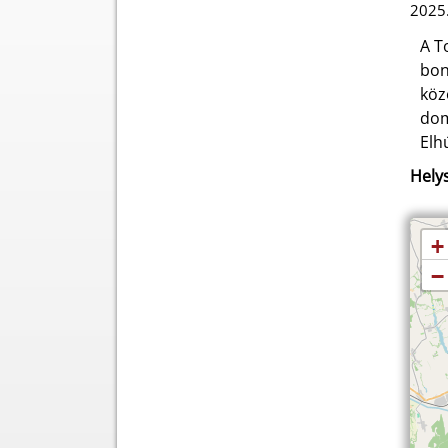
2025.
A T
bon
köz
dom
Elh
Helys
+
−