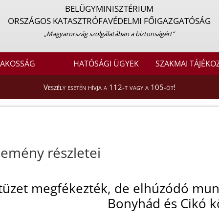
BELÜGYMINISZTÉRIUM
ORSZÁGOS KATASZTRÓFAVÉDELMI FŐIGAZGATÓSÁG
„Magyarország szolgálatában a biztonságért”
LAKOSSÁG
HATÓSÁGI ÜGYEK
SZAKMAI TÁJÉKO
Veszély esetén hívja a 112-t vagy a 105-öt!
emény részletei
tüzet megfékezték, de elhúzódó munk
Bonyhád és Cikó k