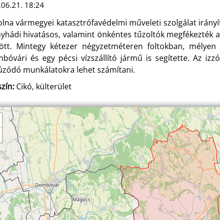
06.21. 18:24
olna vármegyei katasztrófavédelmi műveleti szolgálat irányí
yhádi hivatásos, valamint önkéntes tűzoltók megfékezték a
ött. Mintegy kétezer négyzetméteren foltokban, mélyen
bóvári és egy pécsi vízszállító jármű is segítette. Az iz
úzódó munkálatokra lehet számítani.
zín:
Cikó, külterület