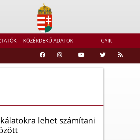
ZTATÓK
KÖZÉRDEKŰ ADATOK
GYIK
álatokra lehet számítani
özött