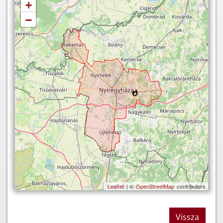
+
−
Leaflet
| ©
OpenStreetMap
contributors
Vissza