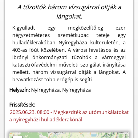
A tűzoltók három vízsugárral oltják a
lángokat.
Kigyulladt egy megközelítőleg ezer
négyzetméteres szemétkupac teteje egy
hulladéklerakóban Nyíregyháza külterületén, a
403-as főút közelében. A városi hivatásos és az
ibrányi önkormányzati tűzoltók a vármegyei
katasztrófavédelmi műveleti szolgálat irányítása
mellett, három vízsugárral oltják a lángokat. A
beavatkozást több erőgép is segíti.
Helyszín:
Nyíregyháza, Nyíregyháza
Frissítések:
2025.06.23. 08:00 - Megkezdték az utómunkálatokat
a nyíregyházi hulladéklerakónál