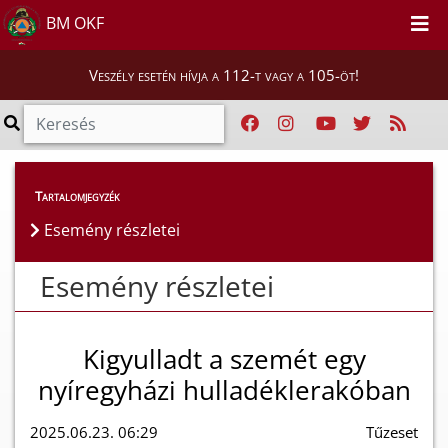
BM OKF
Veszély esetén hívja a 112-t vagy a 105-öt!
Esemény részletei
Tartalomjegyzék
Esemény részletei
Esemény részletei
Kigyulladt a szemét egy
nyíregyházi hulladéklerakóban
2025.06.23. 06:29
Tűzeset