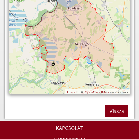
Leaflet
| ©
OpenStreetMap
contributors
Vissza
KAPCSOLAT