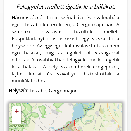
Felügyelet mellett égetik le a bálákat.
Háromszáznál több szénabála és szalmabála
égett Tiszabő külterületén, a Gergő majorban. A
szolnoki hivatásos tűzoltók mellett
Püspökladányból is érkezett egy vízszállító a
helyszínre. Az egységek különválasztották a nem
égő bálákat, míg az égőket öt vízsugárral
oltották. A továbbiakban felügyelet mellett égetik
le a bálákat. A helyi szakemberek erőgépeket,
lajtos kocsit és szivattyút biztosítottak a
munkálatokhoz.
Helyszín:
Tiszabő, Gergő major
+
−