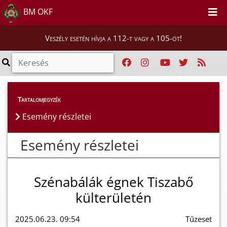
BM OKF
Veszély esetén hívja a 112-t vagy a 105-öt!
Esemény részletei
Tartalomjegyzék
Esemény részletei
Esemény részletei
Szénabálák égnek Tiszabő
külterületén
2025.06.23. 09:54
Tűzeset