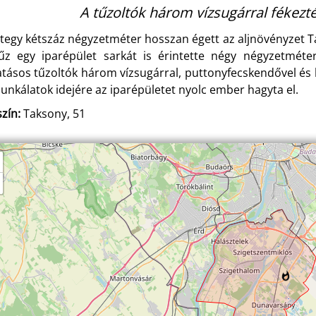
A tűzoltók három vízsugárral fékezt
tegy kétszáz négyzetméter hosszan égett az aljnövényzet Ta
űz egy iparépület sarkát is érintette négy négyzetméter
atásos tűzoltók három vízsugárral, puttonyfecskendővel és k
unkálatok idejére az iparépületet nyolc ember hagyta el.
zín:
Taksony, 51