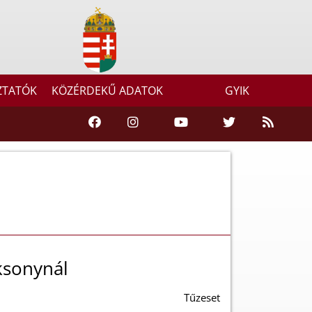
ZTATÓK
KÖZÉRDEKŰ ADATOK
GYIK
ksonynál
Tűzeset