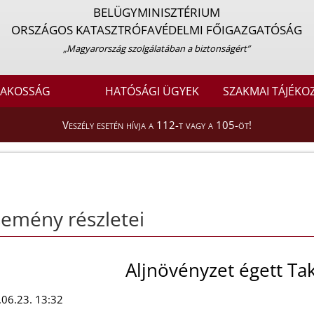
BELÜGYMINISZTÉRIUM
ORSZÁGOS KATASZTRÓFAVÉDELMI FŐIGAZGATÓSÁG
„Magyarország szolgálatában a biztonságért”
LAKOSSÁG
HATÓSÁGI ÜGYEK
SZAKMAI TÁJÉKO
Veszély esetén hívja a 112-t vagy a 105-öt!
emény részletei
Aljnövényzet égett Ta
06.23. 13:32