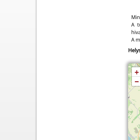
Min
A t
hiv
A m
Helys
+
−