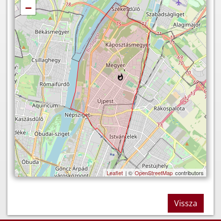
−
Leaflet
| ©
OpenStreetMap
contributors
Vissza