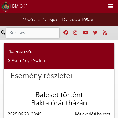
BM OKF
Veszély esetén hívja a 112-t vagy a 105-öt!
Esemény részletei
Tartalomjegyzék
Esemény részletei
Esemény részletei
Baleset történt
Baktalórántházán
2025.06.23. 23:49
Közlekedési baleset