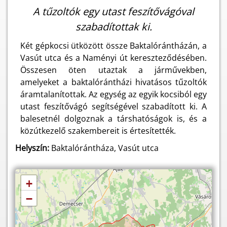
A tűzoltók egy utast feszítővágóval
szabadítottak ki.
Két gépkocsi ütközött össze Baktalórántházán, a
Vasút utca és a Naményi út kereszteződésében.
Összesen öten utaztak a járművekben,
amelyeket a baktalórántházi hivatásos tűzoltók
áramtalanítottak. Az egység az egyik kocsiból egy
utast feszítővágó segítségével szabadított ki. A
balesetnél dolgoznak a társhatóságok is, és a
közútkezelő szakembereit is értesítették.
Helyszín:
Baktalórántháza, Vasút utca
+
−