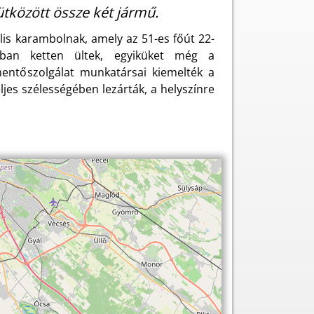
tközött össze két jármű.
lis karambolnak, amely az 51-es főút 22-
óban ketten ültek, egyiküket még a
mentőszolgálat munkatársai kiemelték a
eljes szélességében lezárták, a helyszínre