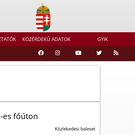
ZTATÓK
KÖZÉRDEKŰ ADATOK
GYIK
1-es főúton
Közlekedési baleset