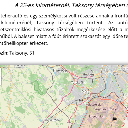
A 22-es kilométernél, Taksony térségében ü
 teherautó és egy személykocsi volt részese annak a frontá
kilométerénél, Taksony térségében történt. Az aut
getszentmiklósi hivatásos tűzoltók megérkezése előtt a 
műből. A baleset miatt a főút érintett szakaszát egy időre t
tőhelikopter érkezett.
zín:
Taksony, 51