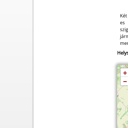
Két
es 
szi
jár
men
Helys
+
−