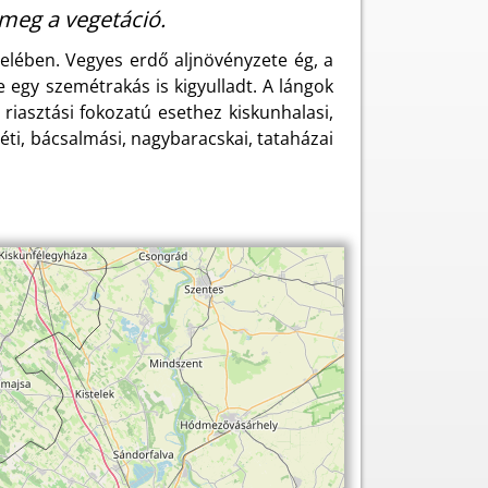
 meg a vegetáció.
elében. Vegyes erdő aljnövényzete ég, a
e egy szemétrakás is kigyulladt. A lángok
riasztási fokozatú esethez kiskunhalasi,
eméti, bácsalmási, nagybaracskai, tataházai