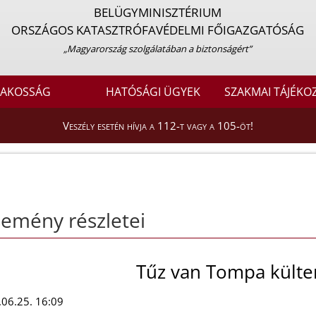
BELÜGYMINISZTÉRIUM
ORSZÁGOS KATASZTRÓFAVÉDELMI FŐIGAZGATÓSÁG
„Magyarország szolgálatában a biztonságért”
LAKOSSÁG
HATÓSÁGI ÜGYEK
SZAKMAI TÁJÉKO
Veszély esetén hívja a 112-t vagy a 105-öt!
emény részletei
Tűz van Tompa külte
06.25. 16:09