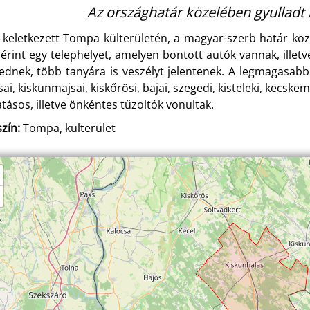
Az országhatár közelében gyulladt
 keletkezett Tompa külterületén, a magyar-szerb határ köz
 érint egy telephelyet, amelyen bontott autók vannak, illetv
jednek, több tanyára is veszélyt jelentenek. A legmagasabb 
sai, kiskunmajsai, kiskőrösi, bajai, szegedi, kisteleki, kecsk
atásos, illetve önkéntes tűzoltók vonultak.
zín:
Tompa, külterület