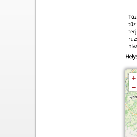
Tűz
tűz
ter
ruz
hiv
Helys
+
−