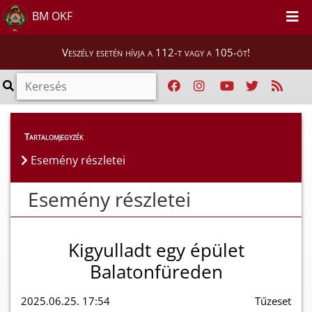
BM OKF
Veszély esetén hívja a 112-t vagy a 105-öt!
Esemény részletei
Tartalomjegyzék
Esemény részletei
Esemény részletei
Kigyulladt egy épület
Balatonfüreden
2025.06.25. 17:54
Tűzeset