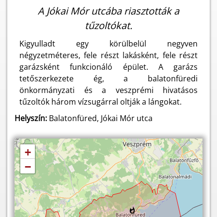
A Jókai Mór utcába riasztották a
tűzoltókat.
Kigyulladt egy körülbelül negyven
négyzetméteres, fele részt lakásként, fele részt
garázsként funkcionáló épület. A garázs
tetőszerkezete ég, a balatonfüredi
önkormányzati és a veszprémi hivatásos
tűzoltók három vízsugárral oltják a lángokat.
Helyszín:
Balatonfüred, Jókai Mór utca
+
−