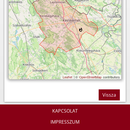
Leaflet
| ©
OpenStreetMap
contributors
Vissza
KAPCSOLAT
IMPRESSZUM