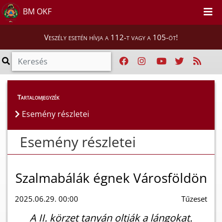
BM OKF
Veszély esetén hívja a 112-t vagy a 105-öt!
Esemény részletei
Tartalomjegyzék
Esemény részletei
Esemény részletei
Szalmabálák égnek Városföldön
2025.06.29. 00:00
Tűzeset
A II. körzet tanyán oltják a lángokat.