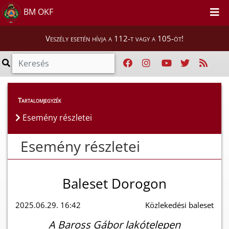
BM OKF
Veszély esetén hívja a 112-t vagy a 105-öt!
Esemény részletei
Tartalomjegyzék
Esemény részletei
Esemény részletei
Baleset Dorogon
2025.06.29. 16:42
Közlekedési baleset
A Baross Gábor lakótelepen