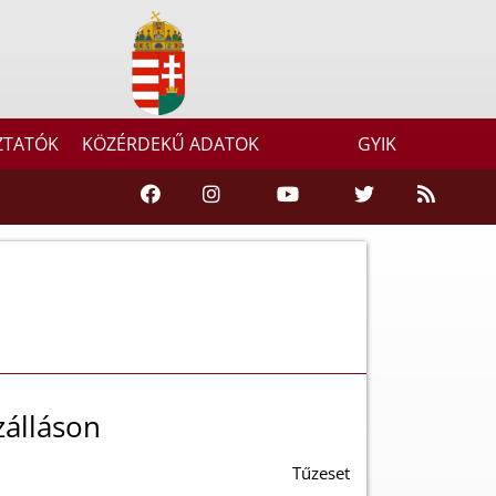
ZTATÓK
KÖZÉRDEKŰ ADATOK
GYIK
zálláson
Tűzeset