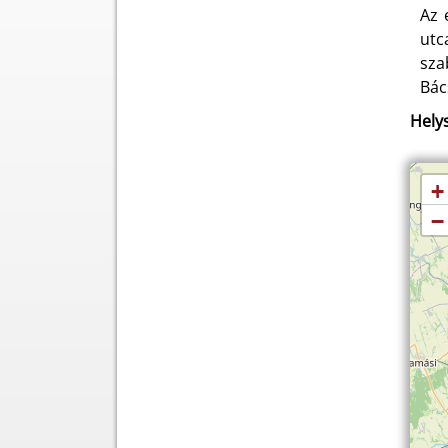
Az 
utc
sza
Bác
Helys
+
−