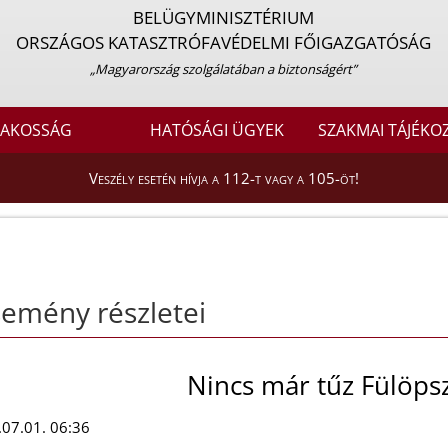
BELÜGYMINISZTÉRIUM
ORSZÁGOS KATASZTRÓFAVÉDELMI FŐIGAZGATÓSÁG
„Magyarország szolgálatában a biztonságért”
LAKOSSÁG
HATÓSÁGI ÜGYEK
SZAKMAI TÁJÉKO
Veszély esetén hívja a 112-t vagy a 105-öt!
emény részletei
Nincs már tűz Fülöps
07.01. 06:36