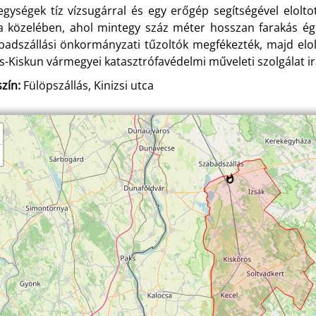
egységek tíz vízsugárral és egy erőgép segítségével eloltot
a közelében, ahol mintegy száz méter hosszan farakás éget
badszállási önkormányzati tűzoltók megfékezték, majd elol
s-Kiskun vármegyei katasztrófavédelmi műveleti szolgálat ir
zín:
Fülöpszállás, Kinizsi utca