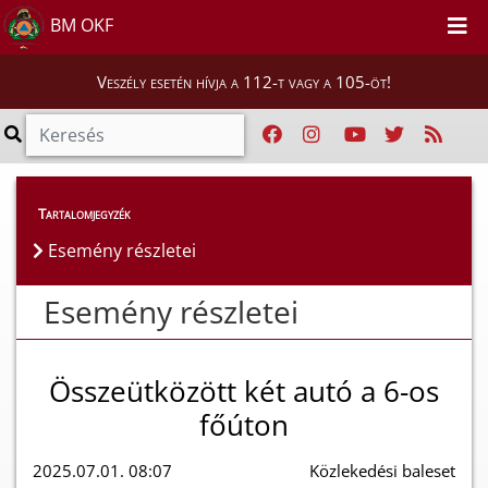
BM OKF
Veszély esetén hívja a 112-t vagy a 105-öt!
Esemény részletei
Tartalomjegyzék
Esemény részletei
Esemény részletei
Összeütközött két autó a 6-os
főúton
2025.07.01. 08:07
Közlekedési baleset