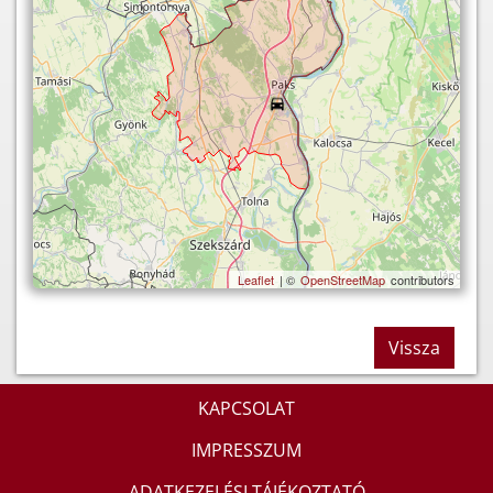
Leaflet
| ©
OpenStreetMap
contributors
Vissza
KAPCSOLAT
IMPRESSZUM
ADATKEZELÉSI TÁJÉKOZTATÓ