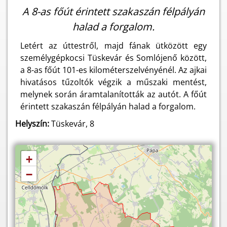
A 8-as főút érintett szakaszán félpályán
halad a forgalom.
Letért az úttestről, majd fának ütközött egy
személygépkocsi Tüskevár és Somlójenő között,
a 8-as főút 101-es kilométerszelvényénél. Az ajkai
hivatásos tűzoltók végzik a műszaki mentést,
melynek során áramtalanították az autót. A főút
érintett szakaszán félpályán halad a forgalom.
Helyszín:
Tüskevár, 8
+
−