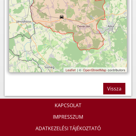
Leaflet
| ©
OpenStreetMap
contributors
Vissza
KAPCSOLAT
IMPRESSZUM
ADATKEZELÉSI TÁJÉKOZTATÓ