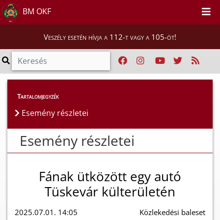
BM OKF
Veszély esetén hívja a 112-t vagy a 105-öt!
Esemény részletei
Tartalomjegyzék
Esemény részletei
Esemény részletei
Fának ütközött egy autó
Tüskevár külterületén
2025.07.01. 14:05
Közlekedési baleset