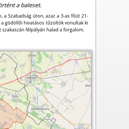
örtént a baleset.
 a Szabadság úton, azaz a 3-as főút 21-
a gödöllői hivatásos tűzoltók vonultak ki
tt szakaszán félpályán halad a forgalom.