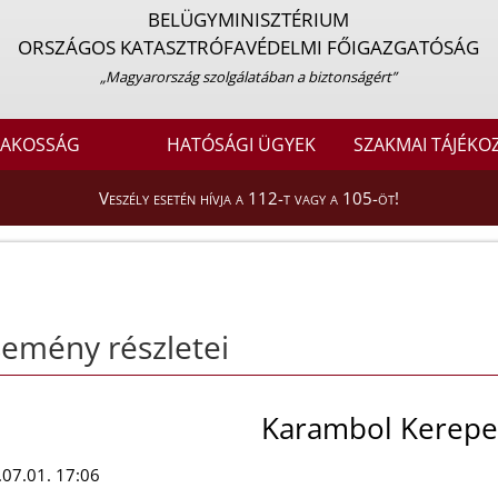
BELÜGYMINISZTÉRIUM
ORSZÁGOS KATASZTRÓFAVÉDELMI FŐIGAZGATÓSÁG
„Magyarország szolgálatában a biztonságért”
LAKOSSÁG
HATÓSÁGI ÜGYEK
SZAKMAI TÁJÉKO
Veszély esetén hívja a 112-t vagy a 105-öt!
emény részletei
Karambol Kerep
07.01. 17:06