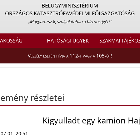
BELÜGYMINISZTÉRIUM
ORSZÁGOS KATASZTRÓFAVÉDELMI FŐIGAZGATÓSÁG
„Magyarország szolgálatában a biztonságért”
LAKOSSÁG
HATÓSÁGI ÜGYEK
SZAKMAI TÁJÉKO
Veszély esetén hívja a 112-t vagy a 105-öt!
emény részletei
Kigyulladt egy kamion Ha
07.01. 20:51