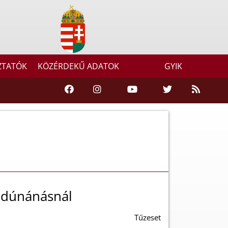
ZTATÓK
KÖZÉRDEKŰ ADATOK
GYIK
jdúnánásnál
Tűzeset