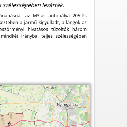
s szélességében lezárták.
dúnánásnál, az M3-as autópálya 205-ös
keztében a jármű kigyulladt, a lángok az
böszörményi hivatásos tűzoltók három
 mindkét irányba, teljes szélességében