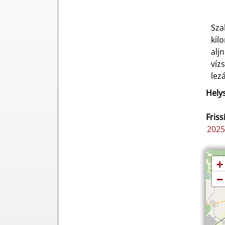
Sza
kil
alj
víz
lezá
Helys
Friss
2025
+
−