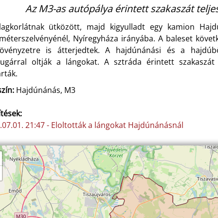
Az M3-as autópálya érintett szakaszát telje
lagkorlátnak ütközött, majd kigyulladt egy kamion Haj
ométerszelvényénél, Nyíregyháza irányába. A baleset követ
növényzetre is átterjedtek. A hajdúnánási és a hajdú
sugárral oltják a lángokat. A sztráda érintett szakaszát
rták.
zín:
Hajdúnánás, M3
ítések:
.07.01. 21:47 - Eloltották a lángokat Hajdúnánásnál