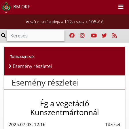
BM OKF
Veszély esetén hívja a 112-t vagy a 105-öt!
Esemény részletei
Tartalomjegyzék
Esemény részletei
Esemény részletei
Ég a vegetáció
Kunszentmártonnál
2025.07.03. 12:16
Tűzeset