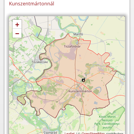
Kunszentmártonnál
+
−
Leaflet
| ©
OpenStreetMap
contributors