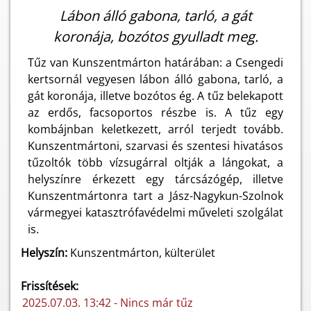
Lábon álló gabona, tarló, a gát
koronája, bozótos gyulladt meg.
Tűz van Kunszentmárton határában: a Csengedi
kertsornál vegyesen lábon álló gabona, tarló, a
gát koronája, illetve bozótos ég. A tűz belekapott
az erdős, facsoportos részbe is. A tűz egy
kombájnban keletkezett, arról terjedt tovább.
Kunszentmártoni, szarvasi és szentesi hivatásos
tűzoltók több vízsugárral oltják a lángokat, a
helyszínre érkezett egy tárcsázógép, illetve
Kunszentmártonra tart a Jász-Nagykun-Szolnok
vármegyei katasztrófavédelmi műveleti szolgálat
is.
Helyszín:
Kunszentmárton, külterület
Frissítések:
2025.07.03. 13:42 - Nincs már tűz