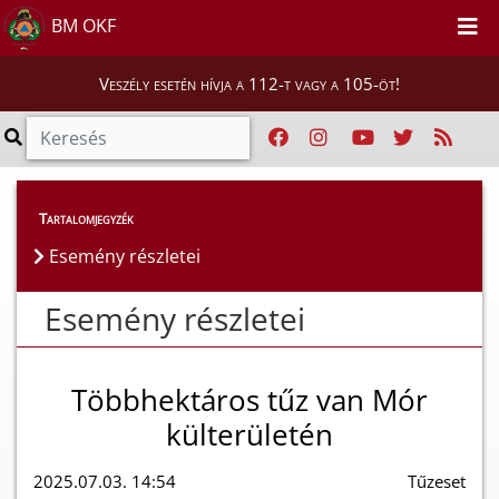
BM OKF
Veszély esetén hívja a 112-t vagy a 105-öt!
Esemény részletei
Tartalomjegyzék
Esemény részletei
Esemény részletei
Többhektáros tűz van Mór
külterületén
2025.07.03. 14:54
Tűzeset