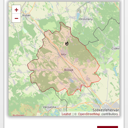
+
−
Leaflet
| ©
OpenStreetMap
contributors