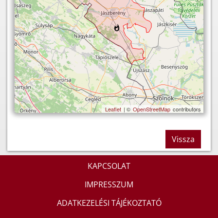
Leaflet
| ©
OpenStreetMap
contributors
Vissza
KAPCSOLAT
IMPRESSZUM
ADATKEZELÉSI TÁJÉKOZTATÓ