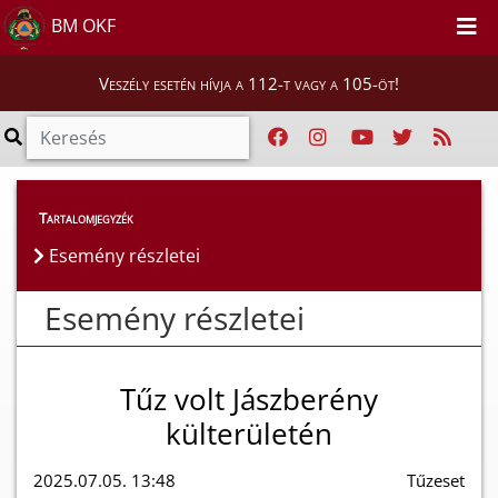
BM OKF
Veszély esetén hívja a 112-t vagy a 105-öt!
Esemény részletei
Tartalomjegyzék
Esemény részletei
Esemény részletei
Tűz volt Jászberény
külterületén
2025.07.05. 13:48
Tűzeset