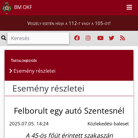
BM OKF
Veszély esetén hívja a 112-t vagy a 105-öt!
Esemény részletei
Tartalomjegyzék
Esemény részletei
Esemény részletei
Felborult egy autó Szentesnél
2025.07.05. 14:24
Közlekedési baleset
A 45-ös főút érintett szakaszán