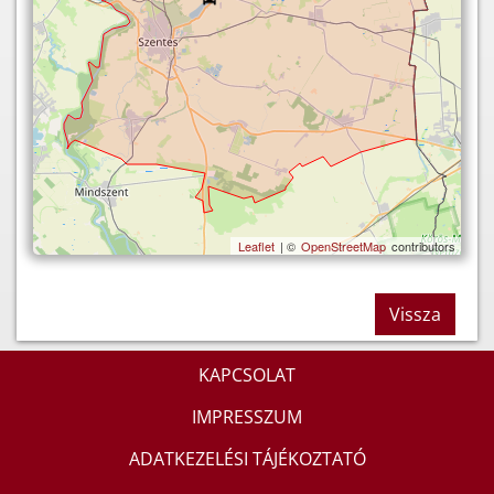
Leaflet
| ©
OpenStreetMap
contributors
Vissza
KAPCSOLAT
IMPRESSZUM
ADATKEZELÉSI TÁJÉKOZTATÓ