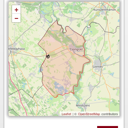
+
−
Leaflet
| ©
OpenStreetMap
contributors