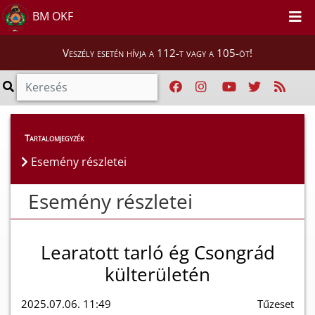
BM OKF
Veszély esetén hívja a 112-t vagy a 105-öt!
Esemény részletei
Tartalomjegyzék
Esemény részletei
Esemény részletei
Learatott tarló ég Csongrád
külterületén
2025.07.06. 11:49
Tűzeset