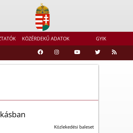
ZTATÓK
KÖZÉRDEKŰ ADATOK
GYIK
lakásban
Közlekedési baleset