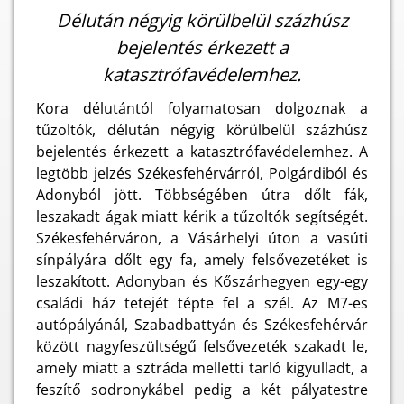
Délután négyig körülbelül százhúsz
bejelentés érkezett a
katasztrófavédelemhez.
Kora délutántól folyamatosan dolgoznak a
tűzoltók, délután négyig körülbelül százhúsz
bejelentés érkezett a katasztrófavédelemhez. A
legtöbb jelzés Székesfehérvárról, Polgárdiból és
Adonyból jött. Többségében útra dőlt fák,
leszakadt ágak miatt kérik a tűzoltók segítségét.
Székesfehérváron, a Vásárhelyi úton a vasúti
sínpályára dőlt egy fa, amely felsővezetéket is
leszakított. Adonyban és Kőszárhegyen egy-egy
családi ház tetejét tépte fel a szél. Az M7-es
autópályánál, Szabadbattyán és Székesfehérvár
között nagyfeszültségű felsővezeték szakadt le,
amely miatt a sztráda melletti tarló kigyulladt, a
feszítő sodronykábel pedig a két pályatestre