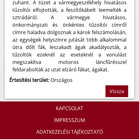
zuhant. A tüzet a vármegyeszékhely hivatásos
tűzoltói elfojtották, a feszítőkábelt leemelték a
sztrádáról. A vármegye hivatásos,
önkormányzati és önkéntes tűzoltói címről
címre haladva dolgoznak a károk felszámolásán,
az egységek helyszínre jutását több alkalommal
útra dőlt fák, leszakadt ágak akadályozták, a
tűzoltók ezeknél az eseteknél a vonulást
megszakítva motoros láncfűrésszel
feldarabolták az utat elzáró fákat, ágakat.
Értesítési terület:
Országos
Vissza
KAPCSOLAT
IMPRESSZUM
ADATKEZELÉSI TÁJÉKOZTATÓ