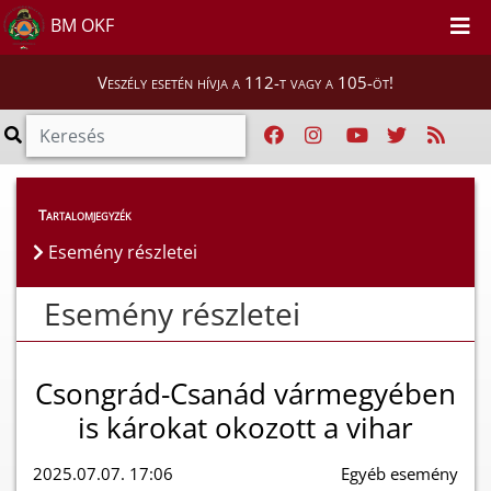
BM OKF
Veszély esetén hívja a 112-t vagy a 105-öt!
Esemény részletei
Tartalomjegyzék
Esemény részletei
Esemény részletei
Csongrád-Csanád vármegyében
is károkat okozott a vihar
2025.07.07. 17:06
Egyéb esemény