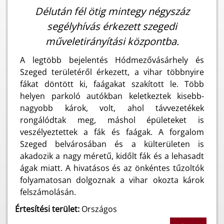
Délután fél ötig mintegy négyszáz
segélyhívás érkezett szegedi
műveletirányítási központba.
A legtöbb bejelentés Hódmezővásárhely és
Szeged területéről érkezett, a vihar többnyire
fákat döntött ki, faágakat szakított le. Több
helyen parkoló autókban keletkeztek kisebb-
nagyobb károk, volt, ahol távvezetékek
rongálódtak meg, máshol épületeket is
veszélyeztettek a fák és faágak. A forgalom
Szeged belvárosában és a külterületen is
akadozik a nagy méretű, kidőlt fák és a lehasadt
ágak miatt. A hivatásos és az önkéntes tűzoltók
folyamatosan dolgoznak a vihar okozta károk
felszámolásán.
Értesítési terület:
Országos