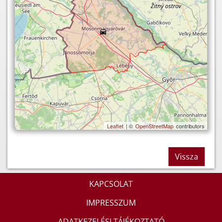
Leaflet
| ©
OpenStreetMap
contributors
Vissza
KAPCSOLAT
IMPRESSZUM
ADATKEZELÉSI TÁJÉKOZTATÓ