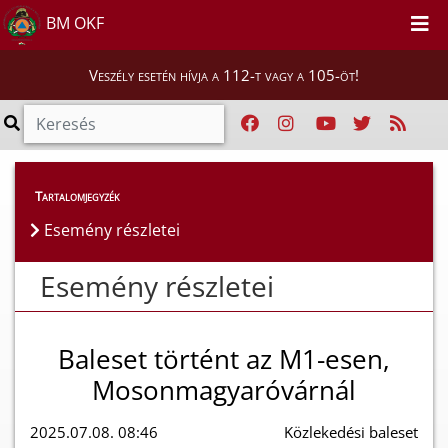
BM OKF
Veszély esetén hívja a 112-t vagy a 105-öt!
Esemény részletei
Tartalomjegyzék
Esemény részletei
Esemény részletei
Baleset történt az M1-esen,
Mosonmagyaróvárnál
2025.07.08. 08:46
Közlekedési baleset