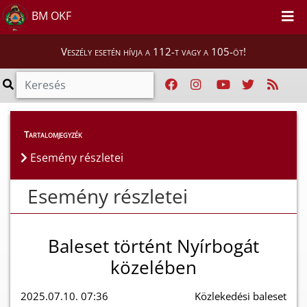
BM OKF
Veszély esetén hívja a 112-t vagy a 105-öt!
Esemény részletei
Tartalomjegyzék
Esemény részletei
Esemény részletei
Baleset történt Nyírbogát
közelében
2025.07.10. 07:36
Közlekedési baleset