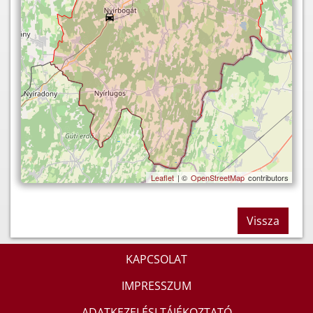
Leaflet
| ©
OpenStreetMap
contributors
Vissza
KAPCSOLAT
IMPRESSZUM
ADATKEZELÉSI TÁJÉKOZTATÓ