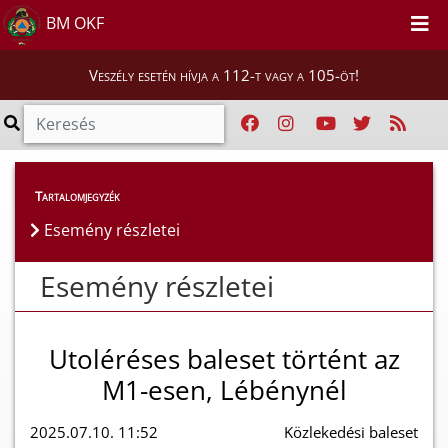
BM OKF
Veszély esetén hívja a 112-t vagy a 105-öt!
Esemény részletei
Tartalomjegyzék
Esemény részletei
Esemény részletei
Utoléréses baleset történt az
M1-esen, Lébénynél
2025.07.10. 11:52
Közlekedési baleset