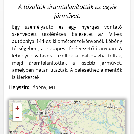
A tűzoltók áramtalanították az egyik
járművet.
Egy személyautó és egy nyerges vontató
szenvedett utoléréses balesetet az M1-es
autópálya 144-es kilométerszelvényénél, Lébény
térségében, a Budapest felé vezető irányban. A
lébényi hivatásos tűzoltók a leállósávba tolták,
majd áramtalanították a kisebb járművet,
amelyben hatan utaztak. A balesethez a mentők
is kiérkeztek.
Helyszín:
Lébény, M1
+
−