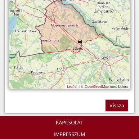
Leaflet
| ©
OpenStreetMap
contributors
Vissza
KAPCSOLAT
IMPRESSZUM