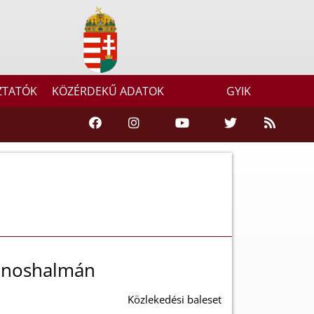
ZTATÓK
KÖZÉRDEKŰ ADATOK
GYIK
Jánoshalmán
Közlekedési baleset