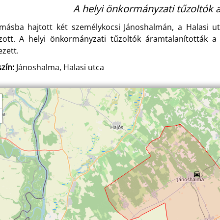
A helyi önkormányzati tűzoltók 
másba hajtott két személykocsi Jánoshalmán, a Halasi u
zott. A helyi önkormányzati tűzoltók áramtalanították 
ezett.
zín:
Jánoshalma, Halasi utca