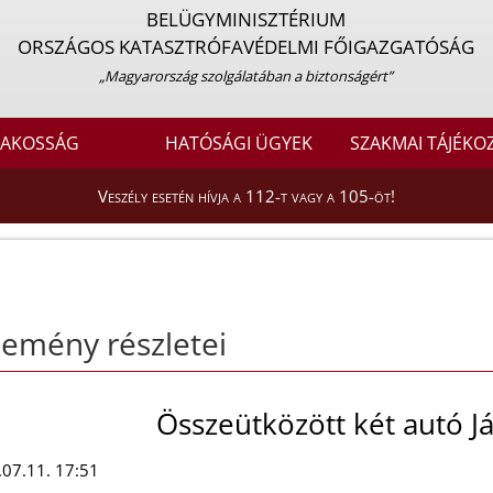
BELÜGYMINISZTÉRIUM
ORSZÁGOS KATASZTRÓFAVÉDELMI FŐIGAZGATÓSÁG
„Magyarország szolgálatában a biztonságért”
LAKOSSÁG
HATÓSÁGI ÜGYEK
SZAKMAI TÁJÉKO
Veszély esetén hívja a 112-t vagy a 105-öt!
emény részletei
Összeütközött két autó 
07.11. 17:51