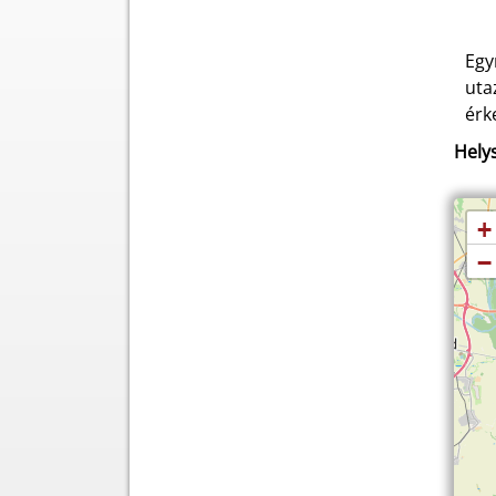
Egy
uta
érk
Helys
+
−