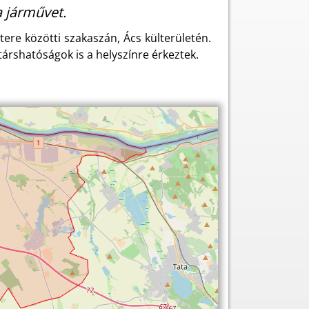
a járművet.
tere közötti szakaszán, Ács külterületén.
társhatóságok is a helyszínre érkeztek.