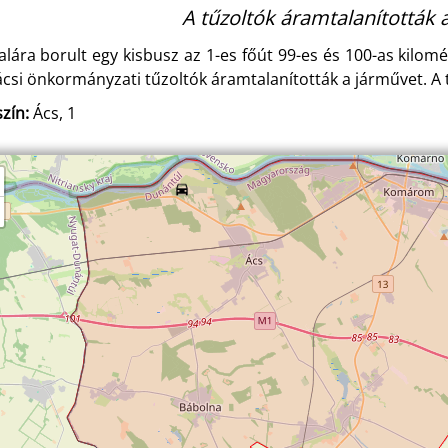
A tűzoltók áramtalanították 
alára borult egy kisbusz az 1-es főút 99-es és 100-as kilomé
ácsi önkormányzati tűzoltók áramtalanították a járművet. A 
zín:
Ács, 1