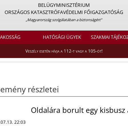
BELÜGYMINISZTÉRIUM
ORSZÁGOS KATASZTRÓFAVÉDELMI FŐIGAZGATÓSÁG
„Magyarország szolgálatában a biztonságért”
LAKOSSÁG
HATÓSÁGI ÜGYEK
SZAKMAI TÁJÉKO
Veszély esetén hívja a 112-t vagy a 105-öt!
emény részletei
Oldalára borult egy kisbusz 
07.13. 22:03