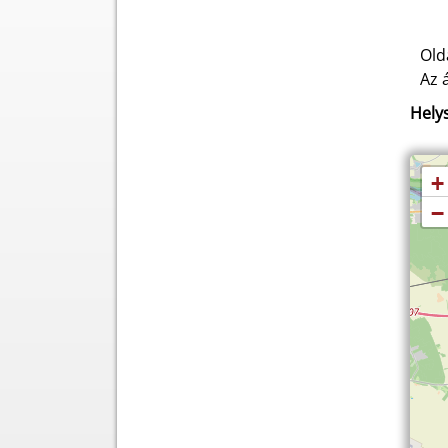
Old
Az 
Helys
+
−