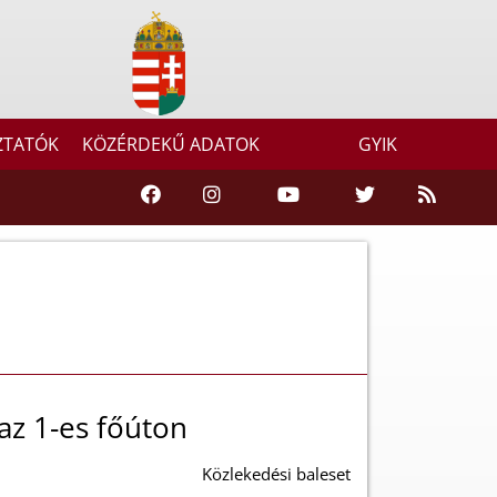
ZTATÓK
KÖZÉRDEKŰ ADATOK
GYIK
az 1-es főúton
Közlekedési baleset