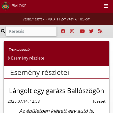
BM OKF
Veszély esetén hívja a 112-t vagy a 105-öt!
Esemény részletei
Tartalomjegyzék
Esemény részletei
Esemény részletei
Lángolt egy garázs Ballószögön
2025.07.14. 12:58
Tűzeset
Az épületben kiégett egy autó is.