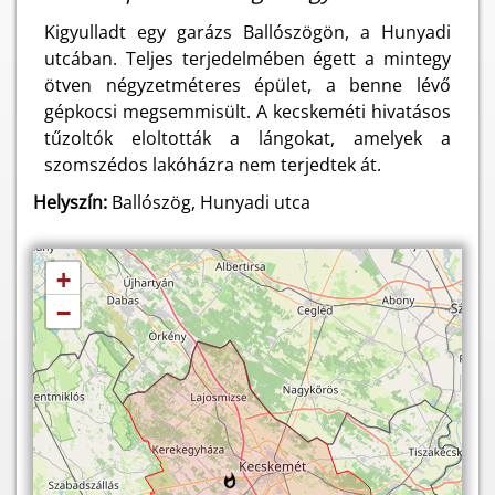
Kigyulladt egy garázs Ballószögön, a Hunyadi
utcában. Teljes terjedelmében égett a mintegy
ötven négyzetméteres épület, a benne lévő
gépkocsi megsemmisült. A kecskeméti hivatásos
tűzoltók eloltották a lángokat, amelyek a
szomszédos lakóházra nem terjedtek át.
Helyszín:
Ballószög, Hunyadi utca
+
−