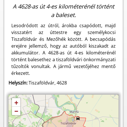
A 4628-as út 4-es kilométerénél történt
a baleset.
Lesodródott az útról, árokba csapódott, majd
visszatért az úttestre egy személykocsi
Tiszaföldvár és Mezőhék között. A becsapódás
erejére jellemző, hogy az autóból kiszakadt az
akkumulátor. A 4628-as út 4-es kilométerénél
történt balesethez a tiszaföldvári önkormányzati
tűzoltók vonultak. A jármű vezetőjéhez mentő
érkezett.
Helyszín:
Tiszaföldvár, 4628
+
−