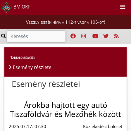
BM OKF
Veszély esetén hívja a 112-t vagy a 105-öt!
Esemény részletei
Tartalomjegyzék
Esemény részletei
Esemény részletei
Árokba hajtott egy autó
Tiszaföldvár és Mezőhék között
2025.07.17. 07:30
Közlekedési baleset