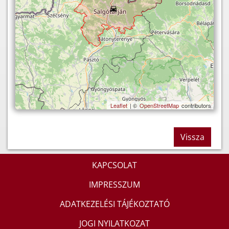
Leaflet
| ©
OpenStreetMap
contributors
Vissza
KAPCSOLAT
IMPRESSZUM
ADATKEZELÉSI TÁJÉKOZTATÓ
JOGI NYILATKOZAT