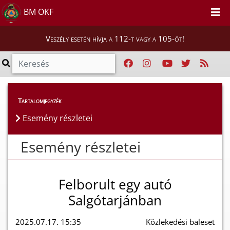
BM OKF
Veszély esetén hívja a 112-t vagy a 105-öt!
Esemény részletei
Tartalomjegyzék
Esemény részletei
Esemény részletei
Felborult egy autó
Salgótarjánban
2025.07.17. 15:35
Közlekedési baleset