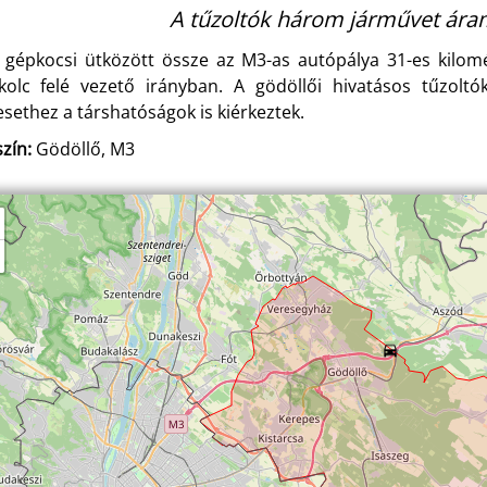
A tűzoltók három járművet áram
 gépkocsi ütközött össze az M3-as autópálya 31-es kilomé
kolc felé vezető irányban. A gödöllői hivatásos tűzolt
esethez a társhatóságok is kiérkeztek.
zín:
Gödöllő, M3