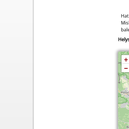
Hat
Mis
bal
Helys
+
−