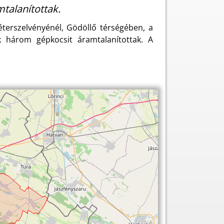
talanítottak.
terszelvényénél, Gödöllő térségében, a
ók három gépkocsit áramtalanítottak. A