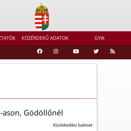
ZTATÓK
KÖZÉRDEKŰ ADATOK
GYIK
-ason, Gödöllőnél
Közlekedési baleset