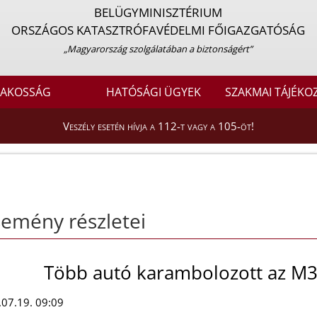
BELÜGYMINISZTÉRIUM
ORSZÁGOS KATASZTRÓFAVÉDELMI FŐIGAZGATÓSÁG
„Magyarország szolgálatában a biztonságért”
LAKOSSÁG
HATÓSÁGI ÜGYEK
SZAKMAI TÁJÉKO
Veszély esetén hívja a 112-t vagy a 105-öt!
emény részletei
Több autó karambolozott az M3
07.19. 09:09