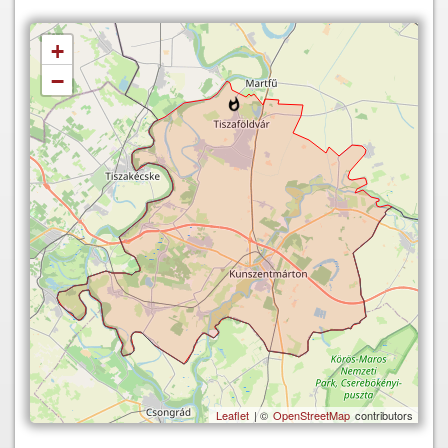
+
−
Leaflet
| ©
OpenStreetMap
contributors