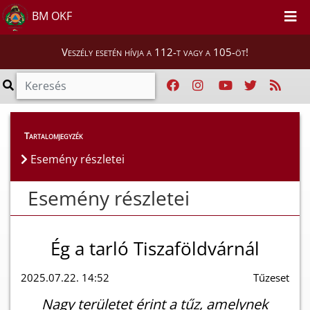
BM OKF
Veszély esetén hívja a 112-t vagy a 105-öt!
Esemény részletei
Tartalomjegyzék
Esemény részletei
Esemény részletei
Ég a tarló Tiszaföldvárnál
2025.07.22. 14:52
Tűzeset
Nagy területet érint a tűz, amelynek