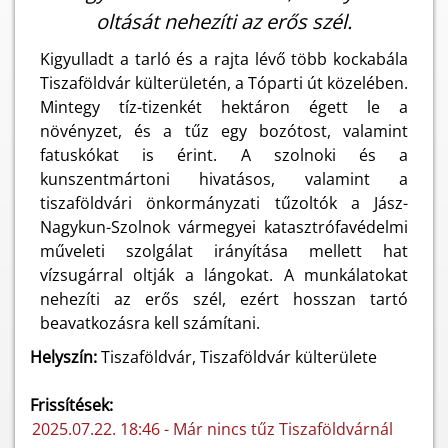
oltását nehezíti az erős szél.
Kigyulladt a tarló és a rajta lévő több kockabála
Tiszaföldvár külterületén, a Tóparti út közelében.
Mintegy tíz-tizenkét hektáron égett le a
növényzet, és a tűz egy bozótost, valamint
fatuskókat is érint. A szolnoki és a
kunszentmártoni hivatásos, valamint a
tiszaföldvári önkormányzati tűzoltók a Jász-
Nagykun-Szolnok vármegyei katasztrófavédelmi
műveleti szolgálat irányítása mellett hat
vízsugárral oltják a lángokat. A munkálatokat
nehezíti az erős szél, ezért hosszan tartó
beavatkozásra kell számítani.
Helyszín:
Tiszaföldvár, Tiszaföldvár külterülete
Frissítések:
2025.07.22. 18:46 - Már nincs tűz Tiszaföldvárnál