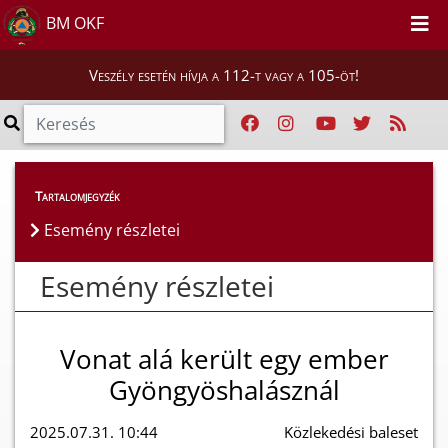
BM OKF
Veszély esetén hívja a 112-t vagy a 105-öt!
Esemény részletei
Tartalomjegyzék
Esemény részletei
Esemény részletei
Vonat alá került egy ember
Gyöngyöshalásznál
2025.07.31. 10:44
Közlekedési baleset