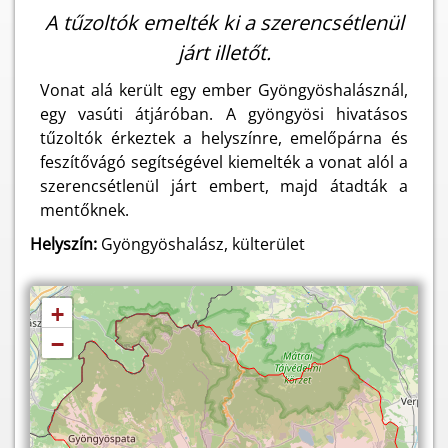
A tűzoltók emelték ki a szerencsétlenül
járt illetőt.
Vonat alá került egy ember Gyöngyöshalásznál,
egy vasúti átjáróban. A gyöngyösi hivatásos
tűzoltók érkeztek a helyszínre, emelőpárna és
feszítővágó segítségével kiemelték a vonat alól a
szerencsétlenül járt embert, majd átadták a
mentőknek.
Helyszín:
Gyöngyöshalász, külterület
+
−