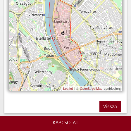
Leaflet
| ©
OpenStreetMap
contributors
Vissza
KAPCSOLAT