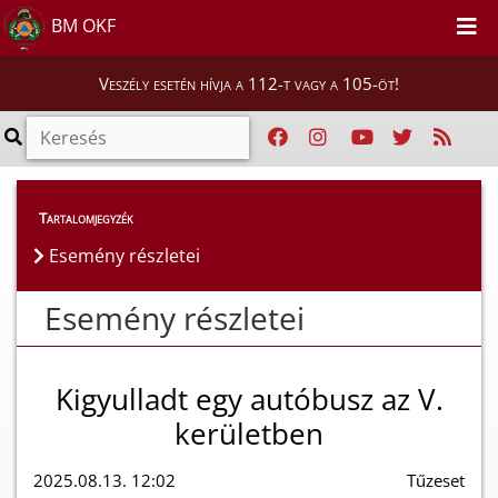
BM OKF
Veszély esetén hívja a 112-t vagy a 105-öt!
Esemény részletei
Tartalomjegyzék
Esemény részletei
Esemény részletei
Kigyulladt egy autóbusz az V.
kerületben
2025.08.13. 12:02
Tűzeset