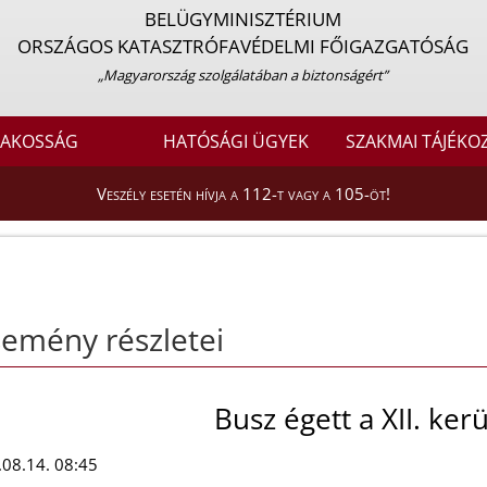
BELÜGYMINISZTÉRIUM
ORSZÁGOS KATASZTRÓFAVÉDELMI FŐIGAZGATÓSÁG
„Magyarország szolgálatában a biztonságért”
LAKOSSÁG
HATÓSÁGI ÜGYEK
SZAKMAI TÁJÉKO
Veszély esetén hívja a 112-t vagy a 105-öt!
emény részletei
Busz égett a XII. ker
08.14. 08:45