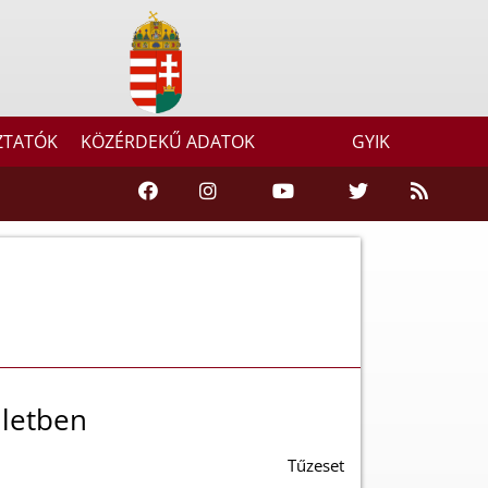
ZTATÓK
KÖZÉRDEKŰ ADATOK
GYIK
ületben
Tűzeset