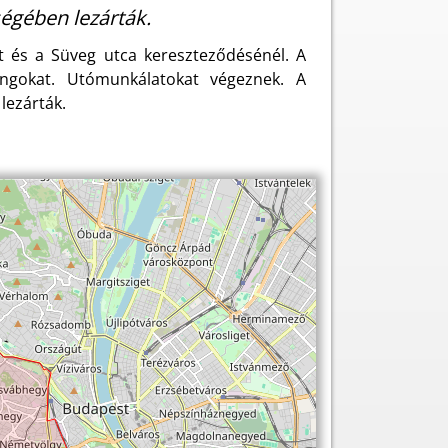
ségében lezárták.
út és a Süveg utca kereszteződésénél. A
lángokat. Utómunkálatokat végeznek. A
lezárták.