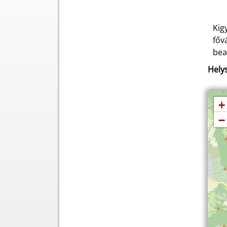
Kig
főv
bea
Helys
+
−